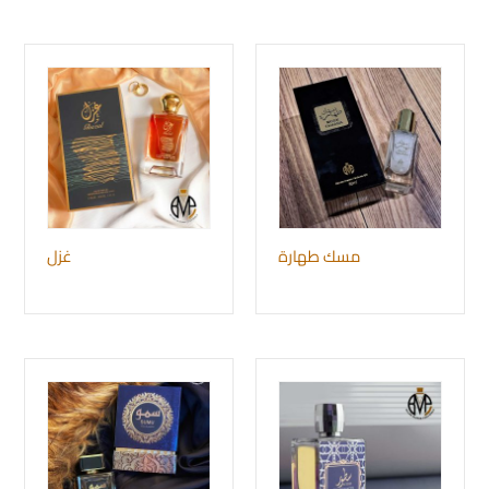
مسك طهارة
غزل