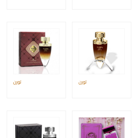
تورن
تورن