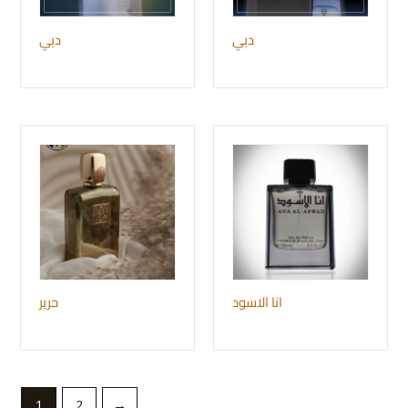
دبي
دبي
انا الاسود
حرير
1
2
→