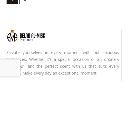
Elevate yourselves in every moment with our luxurious
fragrances. Whether it’s a special occasion or an ordinary
day, you’ll find the perfect scent with us that suits every
context. Make every day an exceptional moment
Youtube
Instagram
Facebook-
f
Contact one of our branches on the following numbers:
Baghdad / Al-Shorja
07809363030