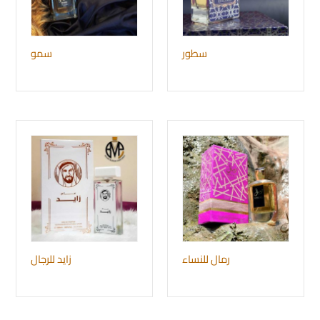
سطور
سمو
رمال للنساء
زايد للرجال