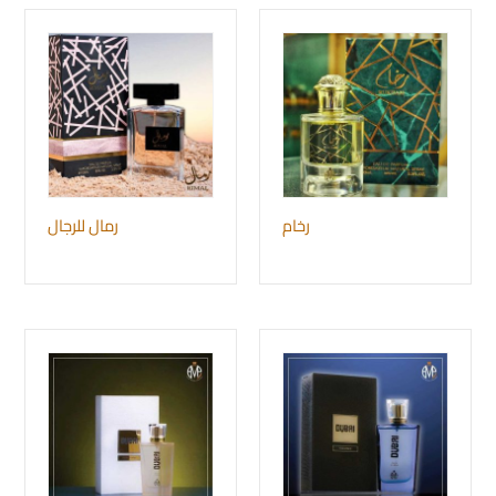
رخام
رمال للرجال