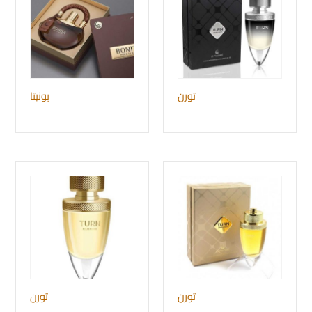
تورن
بونيتا
تورن
تورن