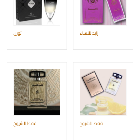
زايد للنساء
تورن
فقط للشيوخ
فقط للشيوخ