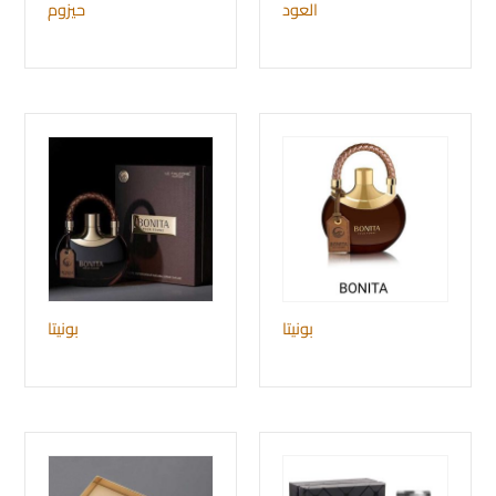
العود
حيزوم
بونيتا
بونيتا